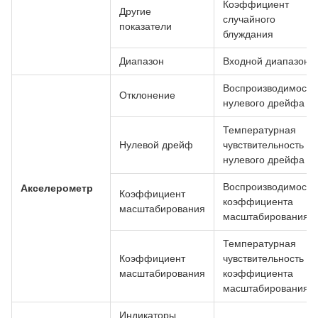
Коэффициент
Другие
случайного
показатели
блуждания
Диапазон
Входной диапазон
Воспроизводимость
Отклонение
нулевого дрейфа
Температурная
Нулевой дрейф
чувствительность
нулевого дрейфа
Воспроизводимость
Акселерометр
Коэффициент
коэффициента
масштабирования
масштабирования
Температурная
Коэффициент
чувствительность
масштабирования
коэффициента
масштабирования
Индикаторы