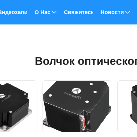
Видеозаписи
О Нас
Свяжитесь С Нами
Новости
Волчок оптическо