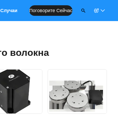
Поговорите Сейчас
Случаи
го волокна