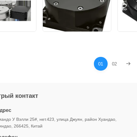
01
02
рый контакт
дрес
иандо У Вэлли 25#, нет.423, улица Джуян, район Хуандао,
индао, 266425, Китай