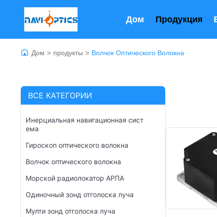
Дом
Продукция
Дом
>
продукты
>
Волчок Оптического Волокна
ВСЕ КАТЕГОРИИ
Инерциальная навигационная сист
ема
Гироскоп оптического волокна
Волчок оптического волокна
Морской радиолокатор АРПА
Одиночный зонд отголоска луча
Мулти зонд отголоска луча