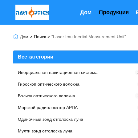
Дом
Продукция
Дом
>
Поиск
>
"laser Imu Inertial Measurement Unit"
Все категории
Инерциальная навигационная система
Гироскоп оптического волокна
Волчок оптического волокна
Морской радиолокатор АРПА
Одиночный зонд отголоска луча
Мулти зонд отголоска луча