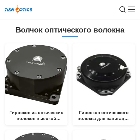
Волчок оптического волокна
Гироскоп из оптических
Гироскоп оптического
волокон высокой
волокна для навигации
точности для
с точностью 0,003°/ч,
инерциальных
массой ≤560 г и
навигационных систем
конструкцией в твердом