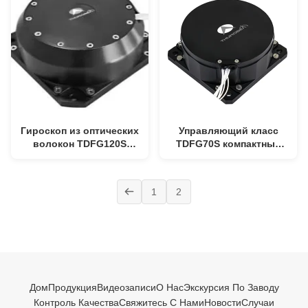
виде
Гироскоп из оптических
Управляющий класс
волокон TDFG120S
TDFG70S компактный
высокой точности,
высокоточный
компактных размеров
волоконно-оптический
120 мм × 120 мм × 38 мм
гироскоп (FOG) для
1
2
и конструкции твердого
точной навигации
состояния
Дом
Продукция
Видеозаписи
О Нас
Экскурсия По Заводу
Контроль Качества
Свяжитесь С Нами
Новости
Случаи