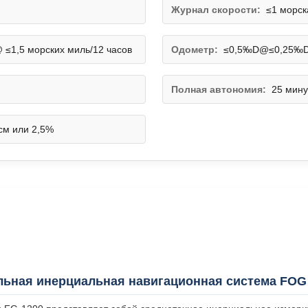
Журнал скорости:
≤1 морск
 ≤1,5 ​​морских миль/12 часов
Одометр:
≤0,5‰D@≤0,25‰
Полная автономия:
25 мин
см или 2,5%
льная инерциальная навигационная система FOG