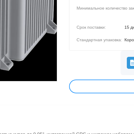
Минимальное количество зак
Срок поставки:
15 д
Стандартная упаковка:
Коро