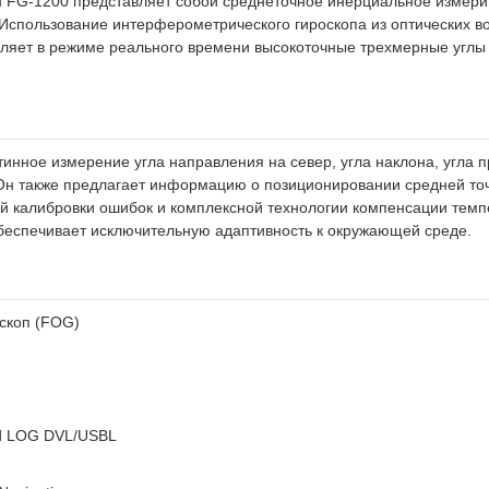
н FG-1200 представляет собой среднеточное инерциальное измер
спользование интерферометрического гироскопа из оптических вол
вляет в режиме реального времени высокоточные трехмерные углы
нное измерение угла направления на север, угла наклона, угла пр
.Он также предлагает информацию о позиционировании средней то
й калибровки ошибок и комплексной технологии компенсации тем
обеспечивает исключительную адаптивность к окружающей среде.
скоп (FOG)
d LOG DVL/USBL