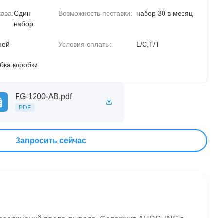
аза:
Один
Возможность поставки:
набор 30 в месяц
набор
ней
Условия оплаты:
L/C,T/T
бка коробки
FG-1200-AB.pdf
PDF
Запросить сейчас