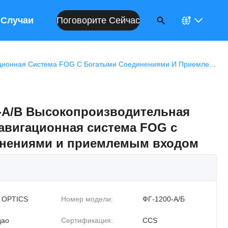
Поговорите Сейчас
Случаи
Модель FG-1200-A/B Высокопроизводительная Инерциальная Навигационная Система FOG С Богатыми Соединениями И Приемлемым Входом
-A/B Высокопроизводительная
авигационная система FOG с
инениями и приемлемым входом
 OPTICS
Номер модели:
ФГ-1200-А/Б
дао
Сертификация:
CCS