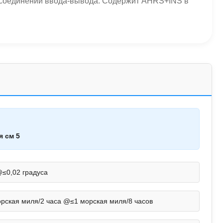
м соединений ввода-вывода. Содержит AHRS+INS в
я см 5
@≤0,02 градуса
орская миля/2 часа @≤1 морская миля/8 часов