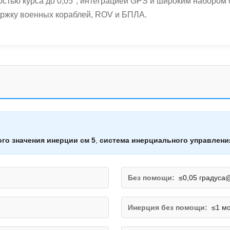
остью курса до 0,05°, интеграцией GPS и широким наборо
ержку военных кораблей, ROV и БПЛА.
го значения инерции см 5
,
система инерциального управлени
Без помощи:
≤0,05 градуса
Инерция без помощи:
≤1 м