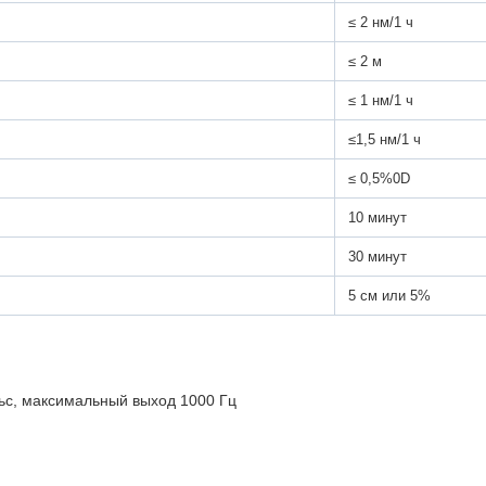
≤ 2 нм/1 ч
≤ 2 м
≤ 1 нм/1 ч
≤1,5 нм/1 ч
≤ 0,5%0D
10 минут
30 минут
5 см или 5%
льс, максимальный выход 1000 Гц