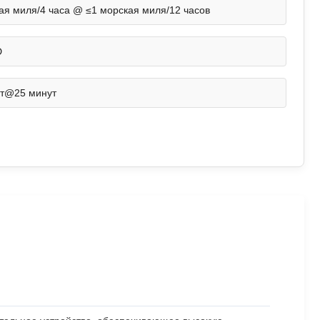
ая миля/4 часа @ ≤1 морская миля/12 часов
D
ут@25 минут