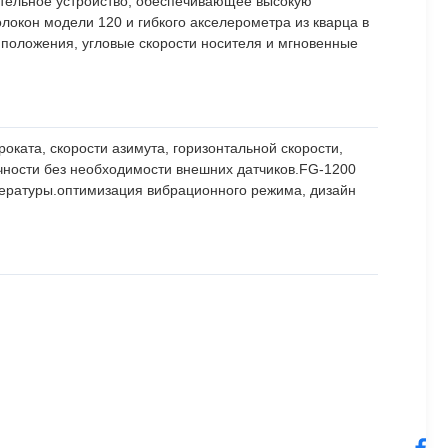
ительное устройство, обеспечивающее высокую
окон модели 120 и гибкого акселерометра из кварца в
 положения, угловые скорости носителя и мгновенные
оката, скорости азимута, горизонтальной скорости,
чности без необходимости внешних датчиков.FG-1200
пературы.оптимизация вибрационного режима, дизайн