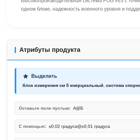
Высокопроизводительная система FOG INS с точн
одном блоке, надежность военного уровня и подд
Атрибуты продукта
Выделить
блок измерения см 5 инерциальный
,
система спорно
Оставьте поле пустым:
А@Б
С помощью:
≤0,02 градуса@≤0,01 градуса