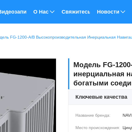
Видеозаписи
О Нас
Свяжитесь С Нами
Новости
Модель FG-1200
инерциальная н
богатыми соед
Ключевые качества
Название бренда:
NAVI
Место происхождения:
Цин