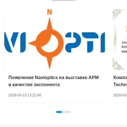
Появление Navioptics на выставке APM
Компа
в качестве экспонента
Techn
муниц
2026-03-19 13:22:48
2026-03
Цинд