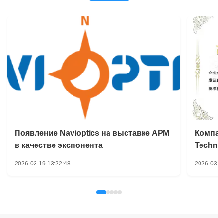
Появление Navioptics на выставке APM
Компан
в качестве экспонента
Techno
муниц
2026-03-19 13:22:48
2026-03-0
Цинда