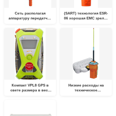
Сеть располагая
(SART) технология ESR-
аппаратуру передатчик
06 хорошая EMC зрелая
высокопрочного и
и надежное
водоустойчивого
представление
представления VAS9
понижают расход
высокомощный
энергии GMDSS
Компакт VPL8 GPS в
Низкие расходы на
свете размера в весе
техническое
встроенном GPS для
обслуживание VEP8 для
быстрого и точного
расхода энергии
positionin GMDSS
батареи и
гидростатической
гармоники ow releaser