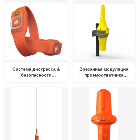
морского
безопасности
Система дистресса &
Врезанная модуляция
безопасности
приемоответчика
Вристбанд глобальная
GMDSS GMSK AIS
морского
обрабатывающ адрес
платформы и врем-
разделения
множественный