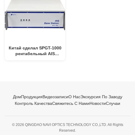
низкой случайной
низкого
Китай сделал SPGT-1000
рентабельный AIS
Revicer
156.025MHz~162.025MHz
для различных шлюпок
GMDSS
Дом
Продукция
Видеозаписи
О Нас
Экскурсия По Заводу
Контроль Качества
Свяжитесь С Нами
Новости
Случаи
© 2026 QINGDAO NAVI OPTICS TECHNOLOGY CO.,LTD. All Rights
Reserved.