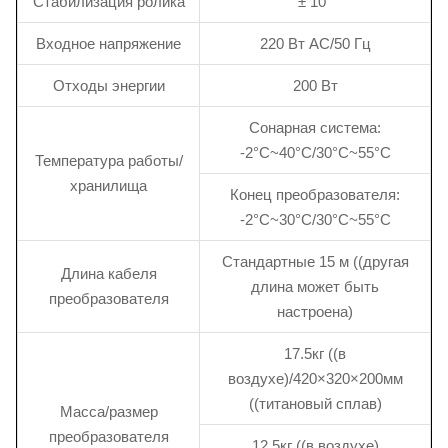
Стабилизация ролика
± 10°
Входное напряжение
220 Вт AC/50 Гц
Отходы энергии
200 Вт
Сонарная система:
-2°C~40°C/30°C~55°C
Температура работы/
хранилища
Конец преобразователя:
-2°C~30°C/30°C~55°C
Стандартные 15 м ((другая
Длина кабеля
длина может быть
преобразователя
настроена)
17.5кг ((в
воздухе)/420×320×200мм
((титановый сплав)
Масса/размер
преобразователя
12.5кг ((в воздухе)