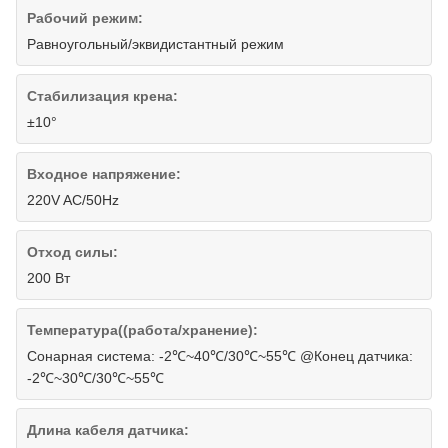
Рабочий режим:
Равноугольный/эквидистантный режим
Стабилизация крена:
±10°
Входное напряжение:
220V AC/50Hz
Отход силы:
200 Вт
Температура((работа/хранение):
Сонарная система: -2℃~40℃/30℃~55℃ @Конец датчика:
-2℃~30℃/30℃~55℃
Длина кабеля датчика: