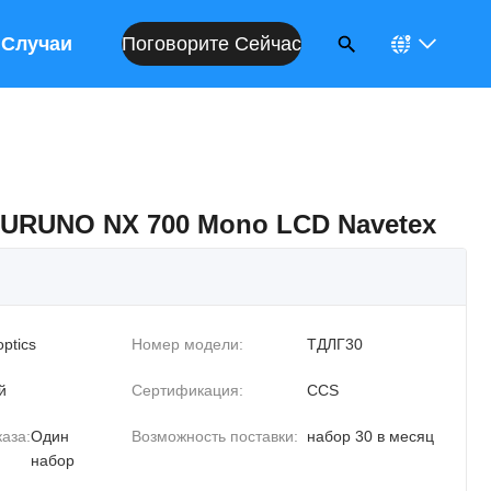
Поговорите Сейчас
Случаи
URUNO NX 700 Mono LCD Navetex
optics
Номер модели:
ТДЛГ30
й
Сертификация:
CCS
аза:
Один
Возможность поставки:
набор 30 в месяц
набор