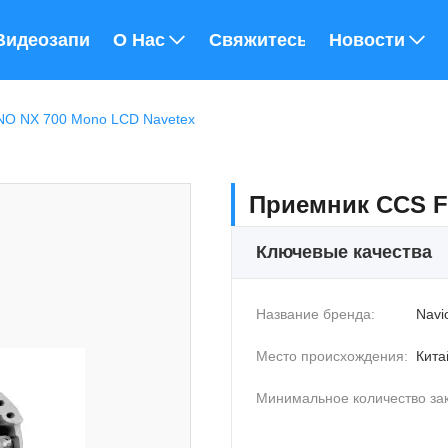
Видеозаписи
О Нас
Свяжитесь С Нами
Новости
O NX 700 Mono LCD Navetex
Приемник CCS F
Ключевые качества
Название бренда:
Navi
Место происхождения:
Кита
Минимальное количество зак