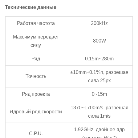
Технические данные
Работая частота
200kHz
Максимум передает
800W
силу
Ряд
0.15m~280m
±10mm+0.1%h, разрешая
Точность
сила 25px
Ряд проекта
0~15m
1370~1700m/s, разрешая
Ядровый ряд скорости
сила 1m/s
1.92GHz, двойное ядр
C.P.U.
(система Win7)