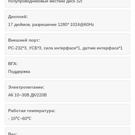
полупроводниковый жесткий диск 32Г
Дисплей:
17 дюймов, разрешение 1280* 1024@60Hz
Внешний порт:
РС-232*3, УСБ*3, сила интерфасе*1, датчик интерфасе*1
ВГА:
Поддержка
Электропитание:
АК 10~30В ДК/220В
Работая температура:
- 10℃~60℃
Вес: