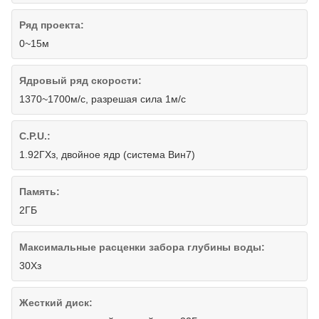
Ряд проекта:
0~15м
Ядровый ряд скорости:
1370~1700м/с, разрешая сила 1м/с
C.P.U.:
1.92ГХз, двойное ядр (система Вин7)
Память:
2ГБ
Максимальные расценки забора глубины воды:
30Хз
Жесткий диск: