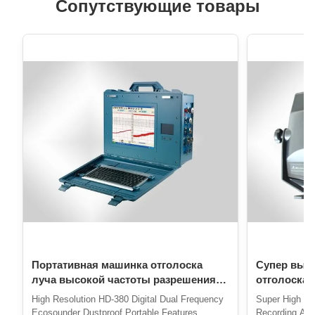
Сопутствующие товары
Портативная машинка отголоска
Супер высо
луча высокой частоты разрешения
отголоска 
HD-380 цифров двойной
пиксела H
High Resolution HD-380 Digital Dual Frequency
Super High P
пылезащитная одиночная более
одиночная
Ecosounder Dustproof Portable Features
Recording And